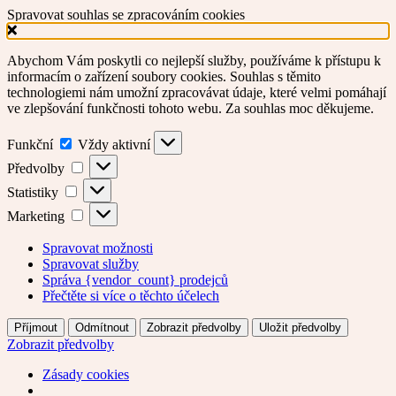
Spravovat souhlas se zpracováním cookies
Abychom Vám poskytli co nejlepší služby, používáme k přístupu k
informacím o zařízení soubory cookies. Souhlas s těmito
technologiemi nám umožní zpracovávat údaje, které velmi pomáhají
ve zlepšování funkčnosti tohoto webu. Za souhlas moc děkujeme.
Funkční
Funkční
Vždy aktivní
Předvolby
Předvolby
Statistiky
Statistiky
Marketing
Marketing
Spravovat možnosti
Spravovat služby
Správa {vendor_count} prodejců
Přečtěte si více o těchto účelech
Příjmout
Odmítnout
Zobrazit předvolby
Uložit předvolby
Zobrazit předvolby
Zásady cookies