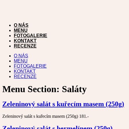
Přejít
k
obsahu
O NÁS
MENU
FOTOGALERIE
KONTAKT
RECENZE
O NÁS
MENU
FOTOGALERIE
KONTAKT
RECENZE
Menu Section:
Saláty
Zeleninový salát s kuřecím masem (250g)
Zeleninový salát s kuřecím masem (250g) 181.-
Zeleninový salát s hermelínem (250g)