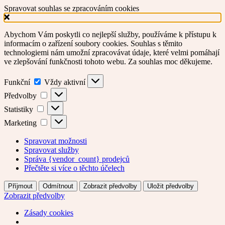
Spravovat souhlas se zpracováním cookies
Abychom Vám poskytli co nejlepší služby, používáme k přístupu k
informacím o zařízení soubory cookies. Souhlas s těmito
technologiemi nám umožní zpracovávat údaje, které velmi pomáhají
ve zlepšování funkčnosti tohoto webu. Za souhlas moc děkujeme.
Funkční
Funkční
Vždy aktivní
Předvolby
Předvolby
Statistiky
Statistiky
Marketing
Marketing
Spravovat možnosti
Spravovat služby
Správa {vendor_count} prodejců
Přečtěte si více o těchto účelech
Příjmout
Odmítnout
Zobrazit předvolby
Uložit předvolby
Zobrazit předvolby
Zásady cookies